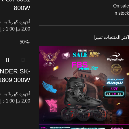
On sale
800W
In stock
أجهزة كهربائية
,
خ
2,00
د.إ
1,00
د.إ
اكثر المنتجات تميزا
-50%
NDER SK-
1809 300W
أجهزة كهربائية
,
خ
2,00
د.إ
1,00
د.إ