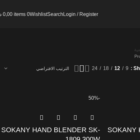
Login / Register
Search
Wishlist
0
items
0,00
د
ية
24
18
12
9
S
-50%
SOKANY HAND BLENDER SK-
SOKANY 
1809 300W