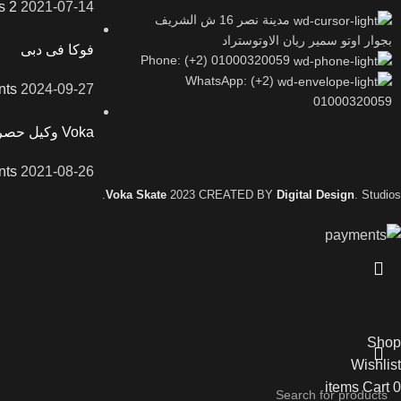
2 Comments
2021-07-14
مدينة نصر 16 ش الشريف
بجوار اوتو سمير ريان الاوتوستراد
فوكا فى دبى
Phone: (+2) 01000320059
WhatsApp: (+2)
ts
2024-09-27
01000320059
Voka وكيل حصرى ل Flying Eagle فى مصر
ts
2021-08-26
Voka Skate
2023 CREATED BY
Digital Design
. Studios.
Shop
Wishlist
items
Cart
0