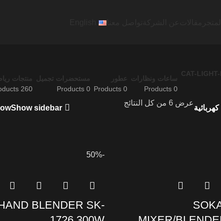
لمتجر
مقالات
عن الشركة
تواصل معنا
English
ساعات ونظارات
عطور
مستحضرات تجميل
منتجات رياض
260 Products
0 Products
0 Products
0 Products
عرض ⁦6⁩ من كل النتائج
Show sidebar
كهربائية
how
-50%
HAND BLENDER SK-
SOK
1726 300W
MIXER/BLENDE