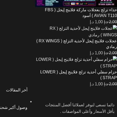
حذاء تزلج بعجلات ماركة فلاينج إيجل ( FBS
AVIAN T110 ) أسود
2,00
د.إ
1,00
د.إ
عجلات فلاينج إيجل لأحذية التزلج ( RX WINGS )
رمادي
2,00
د.إ
1,00
د.إ
حزام سفلي أحذية تزلج فلاينج إيجل ( LOWER
STRAP )
2,00
د.إ
1,00
د.إ
أخر المقالات
دائما نسعى لنوفر لعملائنا أفضل المنتجات
وصول أكبر شحنة 
بأقل الأسعار وأعلى المواصفات .