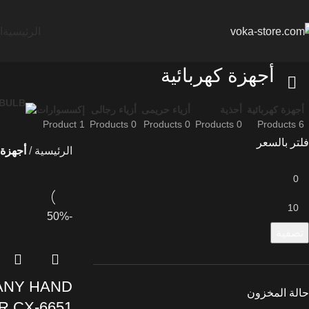
الرئيسية
ا
أجهزة كهربائية
أجهزة كهربائية
أحذية
أزياء حريمى
أزياء رجالى
إكسسوارات
1 Product
0 Products
0 Products
0 Products
6 Products
فلتر بالسعر
الرئيسية
أجهزة 
-50%
تصفية
ANY HAND
حالة المخزون
R CX-6651