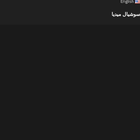
English
سوشيال ميديا
Facebook
Instagram
Youtube
تواصل معنا
Latest News
Purchase Theme
Voka Skate
2023 CREATED BY
Digital Design
. Studios.
Summer 25% discount on all last year's bike models
Shop
Filters