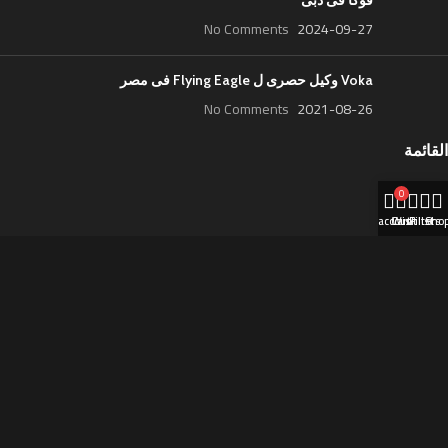
فوكا فى دبى
No Comments
2024-09-27
Voka وكيل حصرى ل Flying Eagle فى مصر
No Comments
2021-08-26
القائمة
الرئيسية
0
المتجر
My account
Cart
Wishlist
Filters
Sho
مقالات
عن الشركة
تواصل معنا
English
التصنيفات
المتجر
أخر الأخبار
About us