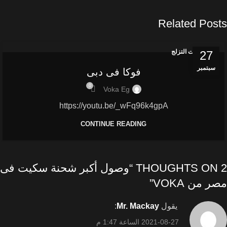
Related Posts
منتجات التزلج
27
سبتمبر
فوكا فى دبى
0
Voka Eg
https://youtu.be/_wFq96k4gpA
CONTINUE READING
2 THOUGHTS ON “
وصول أكبر شحنة سكيت فى
مصر من VOKA
”
يقول
Mr. Mackay
:
2021-08-27 الساعة 1:47 م