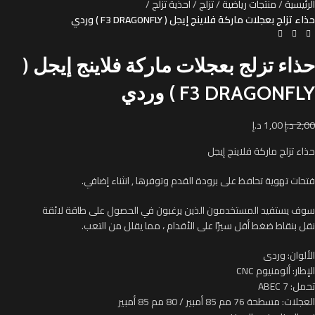
الرئيسية
منتجات رياضية
تزلج
أحذية تزلج
حذاء تزلج بعجلات ماركة فلاينج إيجل ( F3 DRAGONFLY ) وردي
حذاء تزلج بعجلات ماركة فلاينج إيجل (
F3 DRAGONFLY ) وردي
2,00
د.إ
1,00
د.إ
حذاء تزلج ماركة فلاينج إيجل
فتحات تهوية تحافظ على برودة القدم وتوفرها , انثناء إضافي.
سوف يستفيد المستخدمون الذين يرغبون في الحصول على طاقة لائقة
نقل بنقاط ضغط أقل سيرًا على الأقدام ، مما يقلل من التعب.
الألوان: وردى
الإطار: ألومنيوم CNC
تحمل: ABEC 7
العجلات: مسطحة 76 مم 85 أمبير / 80 مم 85 أمبير