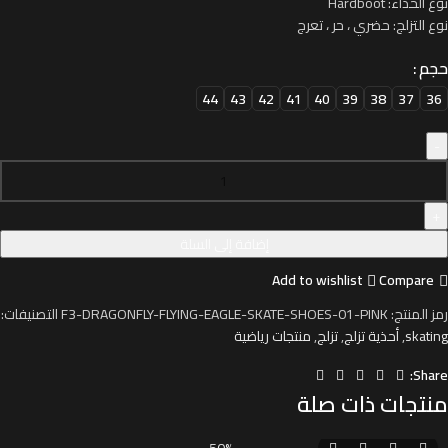
نوع الحذاء: Hardboot
نوع التزلج: حضري ، حر ، تعرج
حجم
44
43
42
41
40
39
38
37
36
إضافة إلى السلة
Add to wishlist
Compare
رمز المنتج:
F3-DRAGONFLY-FLYING-EAGLE-SKATE-SHOES-01-PINK
التصنيفات:
skating
,
أحذية تزلج
,
تزلج
,
منتجات رياضية
Share:
منتجات ذات صلة
-50%