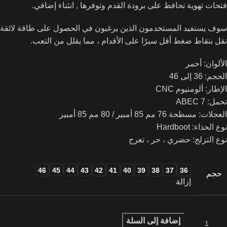
فتحات تهوية تحافظ على برودة القدم وتوفرها , انثناء إضافي.
سوف يستفيد المستخدمون الذين يرغبون في الحصول على طاقة لائقة
نقل بنقاط ضغط أقل سيرًا على الأقدام ، مما يقلل من التعب.
الألوان: أحمر
الحجم: 36 إلى 46
الإطار: ألومنيوم CNC
تحمل: ABEC 7
العجلات: مسطحة 76 مم 85 أمبير / 80 مم 85 أمبير
نوع الحذاء: Hardboot
نوع التزلج: حضري ، حر ، تعرج
46
45
44
43
42
41
40
39
38
37
36
حجم
إزالة
إضافة إلى السلة