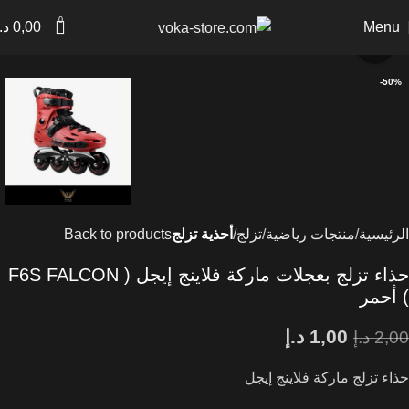
0
Menu
0,00
د.
Click to enlarge
-50%
الرئيسية
منتجات رياضية
تزلج
أحذية تزلج
Back to products
حذاء تزلج بعجلات ماركة فلاينج إيجل ( F6S FALCON
) أحمر
1,00
د.إ
2,00
د.إ
حذاء تزلج ماركة فلاينج إيجل