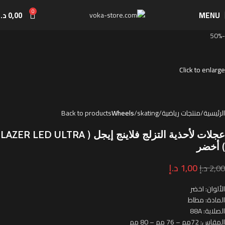
0
MENU
0,00
د.إ
-50%
Click to enlarge
الرئيسية
منتجات رياضية
skating
Wheels
Back to products
عجلات لأحذية التزلج فلاينج إيجل ( LAZER LED ULTRA
) أخضر
1,00
د.إ
2,00
د.إ
الألوان: اخضر
المادة: مطاط
الصلابة: 88A
المقاس: 72مم – 76 مم – 80 مم