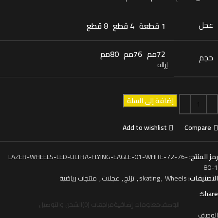
عجل
1 قطعة
4 قطع
8 قطع
72مم
76مم
80مم
حجم
إزالة
إضافة إلى السلة
Add to wishlist
Compare
رمز المنتج:
LAZER-WHEELS-LED-ULTRA-FLYING-EAGLE-01-WHITE-72-76-
80-1
التصنيفات:
Wheels
,
skating
,
تزلج
,
عجلات
,
منتجات رياضية
Share:
الوصف
معلومات إضافية
مراجعات (0)
الشحن والتوصيل
الوصف