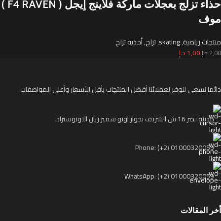
حذاء تزلج بعجلات ماركة فلاينج إيجل ( F4 RAVEN )
موف
منتجات رياضية
,
skating
,
تزلج
,
أحذية تزلج
1,00
د.إ
2,00
د.إ
دائما نسعى لنوفر لعملائنا أفضل المنتجات بأقل الأسعار وأعلى المواصفات .
مدينة نصر 16 ش الشريف بجوار اوتو سمير ريان الاوتوستراد
Phone: (+2) 01000320059
WhatsApp: (+2) 01000320059
أخر المقالات