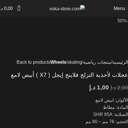
0
Menu
0,00
د.
-50%
الرئيسية
منتجات رياضية
skating
Wheels
Back to products
عجلات لأحذية التزلج فلاينج إيجل ( X7 ) أبيض لامع
1,00
د.إ
2,00
د.إ
الألوان: ابيض لامع
المادة: مطاط
الصلابة: SHR 85A
الحجم: 76 مم – 80 مم