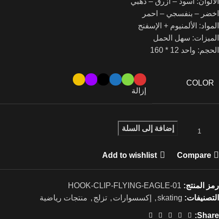
الألوان: اسود – ازرق – ذهبي
اخضر – بنفسجي – احمر
المواد: الألمنيوم + الإسفنج
الميزات: سهل الحمل
الحجم: واحد 12 * 160
COLOR
إزالة
إضافة إلى السلة
Add to wishlist
Compare
رمز المنتج:
HOOK-CLIP-FLYING-EAGLE-01
التصنيفات:
skating
,
إكسسوارات
,
تزلج
,
منتجات رياضية
Share: