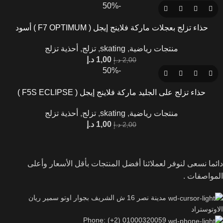
-50%
حذاء تزلج بعجلات ماركة فلاينج إيجل ( F7 OPTIMUM ) أسود
منتجات رياضية
,
skating
,
تزلج
,
أحذية تزلج
1,00
د.إ
2,00
د.إ
-50%
حذاء تزلج على الجليد ماركة فلاينج إيجل ( F5S ECLIPSE )
منتجات رياضية
,
skating
,
تزلج
,
أحذية تزلج
1,00
د.إ
2,00
د.إ
دائما نسعى لنوفر لعملائنا أفضل المنتجات بأقل الأسعار وأعلى
المواصفات .
مدينة نصر 16 ش الشريف بجوار اوتو سمير ريان
الاوتوستراد
Phone: (+2) 01000320059