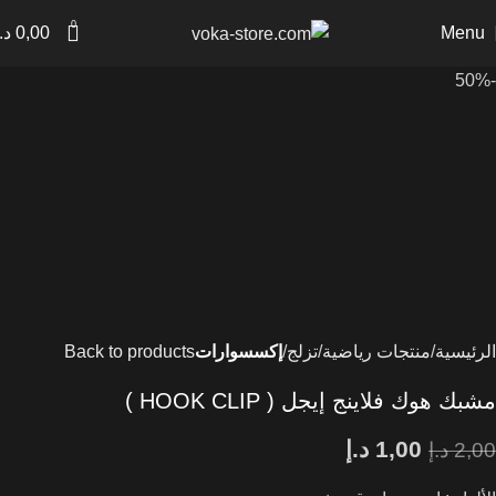
0
Menu
0,00
د.
-50%
الرئيسية
منتجات رياضية
تزلج
إكسسوارات
Back to products
مشبك هوك فلاينج إيجل ( HOOK CLIP )
1,00
د.إ
2,00
د.إ