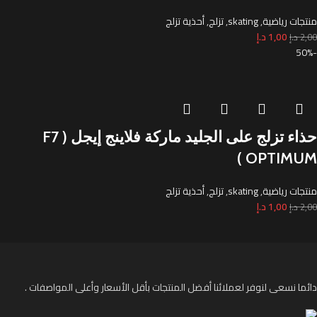
منتجات رياضية
,
skating
,
تزلج
,
أحذية تزلج
1,00
د.إ
2,00
د.إ
-50%
حذاء تزلج على الجليد ماركة فلاينج إيجل ( F7
OPTIMUM )
منتجات رياضية
,
skating
,
تزلج
,
أحذية تزلج
1,00
د.إ
2,00
د.إ
دائما نسعى لنوفر لعملائنا أفضل المنتجات بأقل الأسعار وأعلى المواصفات .