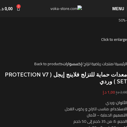
0
MENU
0,00
د.إ
-50%
Click to enlarge
الرئيسية
منتجات رياضية
تزلج
إكسسوارات
Back to products
معدات حماية للتزلج فلاينج إيجل ( PROTECTION V7
SET ) وردي
1,00
د.إ
2,00
د.إ
الألوان:
وردي
الاستخدام:
مناسب للتزلج و ركوب العَجل
التصميم:
الحماية – الأمان
الحجم: S:
من 35 كجم إلى 50 كجم