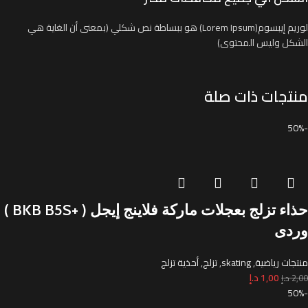
لوريم إيبسوم(Lorem Ipsum) هو ببساطة نص شكلي (بمعنى أن الغاية هي
الشكل وليس المحتوى)
منتجات ذات صلة
-50%
حذاء تزلج بعجلات ماركة فلاينج إيجل ( +BKB B5S )
وردى
منتجات رياضية
,
skating
,
تزلج
,
أحذية تزلج
1,00
د.إ
2,00
د.إ
-50%