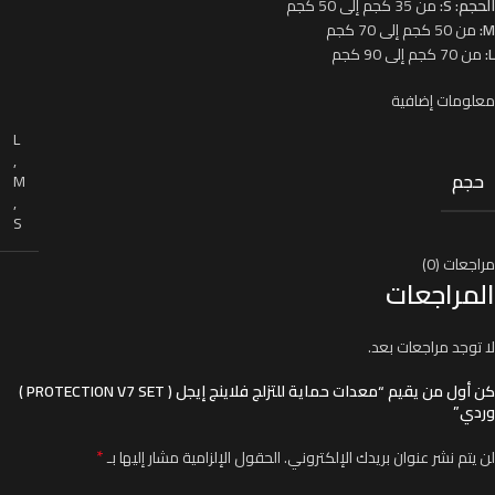
الحجم: S:
من 35 كجم إلى 50 كجم
M:
من 50 كجم إلى 70 كجم
L:
من 70 كجم إلى 90 كجم
معلومات إضافية
L
,
حجم
M
,
S
مراجعات (0)
المراجعات
لا توجد مراجعات بعد.
كن أول من يقيم “معدات حماية للتزلج فلاينج إيجل ( PROTECTION V7 SET )
وردي”
*
لن يتم نشر عنوان بريدك الإلكتروني.
الحقول الإلزامية مشار إليها بـ