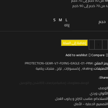
M:
من 50 كجم إلى 70 كجم
L:
من 70 كجم إلى 90 كجم
S
M
L
حجم
إزالة
إضافة إلى السلة
Add to wishlist
Compare
رمز المنتج:
PROTECTION-GEAR-V7-FLYING-EAGLE-01-PINK
التصنيفات:
skating
,
إكسسوارات
,
تزلج
,
منتجات رياضية
Share:
الوصف
معلومات إضافية
مراجعات (0)
الشحن والتوصيل
الوصف
الألوان:
وردي
الاستخدام:
مناسب للتزلج و ركوب العَجل
التصميم:
الحماية – الأمان