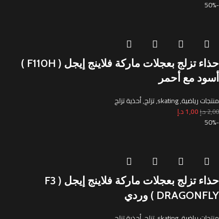
-50%
حذاء تزلج بعجلات ماركة فلاينج إيجل ( F110H )
أسود مع أحمر
منتجات رياضية
,
skating
,
تزلج
,
أحذية تزلج
1,00
د.إ
2,00
د.إ
-50%
حذاء تزلج بعجلات ماركة فلاينج إيجل ( F3
DRAGONFLY ) وردي
منتجات رياضية
,
skating
,
تزلج
,
أحذية تزلج