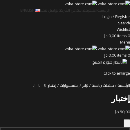
الرئيسية
المتجر
مقالات
عن الشركة
تواصل معنا
ENGLISH
Login / Register
Search
Wishlist
0
items
0,00
د.إ
Menu
0
items
0,00
د.إ
Click to enlarge
الرئيسية
منتجات رياضية
تزلج
إكسسوارات
إختبار
إختبار
50,00
د.إ