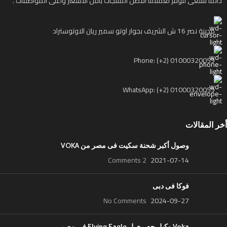
دائما نسعى لنوفر لعملائنا أفضل المنتجات بأقل الأسعار وأعلى المواصفات .
مدينة نصر 16 ش الشريف بجوار اوتو سمير ريان الاوتوستراد
Phone: (+2) 01000320059
WhatsApp: (+2) 01000320059
أخر المقالات
وصول أكبر شحنة سكيت فى مصر من VOKA
2 Comments
2021-07-14
فوكا فى دبى
No Comments
2024-09-27
Voka وكيل حصرى ل Flying Eagle فى مصر