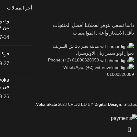
أخر المقالات
وصول
دائما نسعى لنوفر لعملائنا أفضل المنتجات
من VOKA
بأقل الأسعار وأعلى المواصفات .
7-14
مدينة نصر 16 ش الشريف
بجوار اوتو سمير ريان الاوتوستراد
فوكا
Phone: (+2) 01000320059
9-27
WhatsApp: (+2)
01000320059
فى م
8-26
Voka Skate
2023 CREATED BY
Digital Design
. Studios.