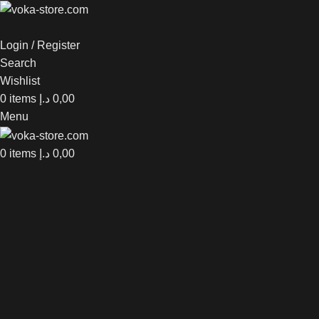
Login / Register
Search
Wishlist
0
items
د.إ
0,00
Menu
0
items
د.إ
0,00