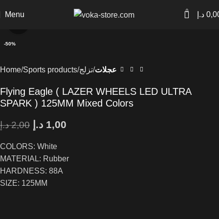
0
Menu
د.إ
0,0
Click to enlarge
-50%
Home
Sports products
تزلج
عجلات
Flying Eagle ( LAZER WHEELS LED ULTRA
SPARK ) 125MM Mixed Colors
د.إ
1,00
د.إ
2,00
COLORS: White
MATERIAL: Rubber
HARDNESS: 88A
SIZE: 125MM