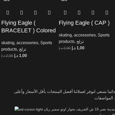
-50%
-50%
Flying Eagle (
Flying Eagle ( CAP )
BRACELET ) Colored
skating
,
accessories
,
Sports
products
,
تزلج
skating
,
accessories
,
Sports
د.إ
1,00
د.إ
2,00
products
,
تزلج
د.إ
1,00
د.إ
2,00
دائما نسعى لنوفر لعملائنا أفضل المنتجات بأقل الأسعار وأعلى
المواصفات .
مدينة نصر 16 ش الشريف بجوار اوتو سمير ريان
الاوتوستراد