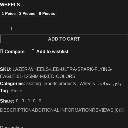
WHEELS
1 Peice
3 Pieces
6 Pieces
ADD TO CART
Compare
Add to wishlist
SKU:
LAZER-WHEELS-LED-ULTRA-SPARK-FLYING-
EAGLE-01-125MM-MIXED-COLORS
Categories:
skating
,
Sports products
,
Wheels
,
عجلات
,
تزلج
Tag:
Piece
Share:
DESCRIPTION
ADDITIONAL INFORMATION
REVIEWS (0)
SHI
Description