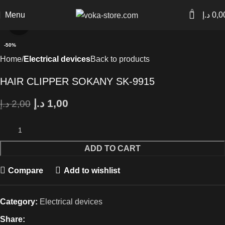
0
Menu
د.إ
0,0
Click to enlarge
-50%
Home
Electrical devices
Back to products
HAIR CLIPPER SOKANY SK-9915
د.إ
1,00
د.إ
2,00
ADD TO CART
Compare
Add to wishlist
Category:
Electrical devices
Share: